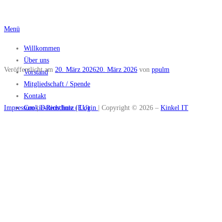
Zum
Inhalt
Menü
springen
Willkommen
Über uns
Veröffentlicht am
20. März 2026
20. März 2026
von
ppulm
Vorstand
Mitgliedschaft / Spende
Kontakt
Impressum
Cookie-Richtlinie (EU)
|
Datenschutz
|
Login
| Copyright © 2026
–
Kinkel IT