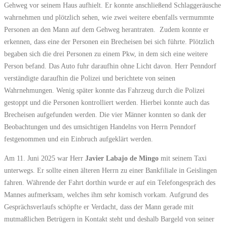
Gehweg vor seinem Haus aufhielt. Er konnte anschließend Schlaggeräusche
wahrnehmen und plötzlich sehen, wie zwei weitere ebenfalls vermummte
Personen an den Mann auf dem Gehweg herantraten. Zudem konnte er
erkennen, dass eine der Personen ein Brecheisen bei sich führte. Plötzlich
begaben sich die drei Personen zu einem Pkw, in dem sich eine weitere
Person befand. Das Auto fuhr daraufhin ohne Licht davon. Herr Penndorf
verständigte daraufhin die Polizei und berichtete von seinen
Wahrnehmungen. Wenig später konnte das Fahrzeug durch die Polizei
gestoppt und die Personen kontrolliert werden. Hierbei konnte auch das
Brecheisen aufgefunden werden. Die vier Männer konnten so dank der
Beobachtungen und des umsichtigen Handelns von Herrn Penndorf
festgenommen und ein Einbruch aufgeklärt werden.
Am 11. Juni 2025 war Herr
Javier Labajo de Mingo
mit seinem Taxi
unterwegs. Er sollte einen älteren Herrn zu einer Bankfiliale in Geislingen
fahren. Währende der Fahrt dorthin wurde er auf ein Telefongespräch des
Mannes aufmerksam, welches ihm sehr komisch vorkam. Aufgrund des
Gesprächsverlaufs schöpfte er Verdacht, dass der Mann gerade mit
mutmaßlichen Betrügern in Kontakt steht und deshalb Bargeld von seiner