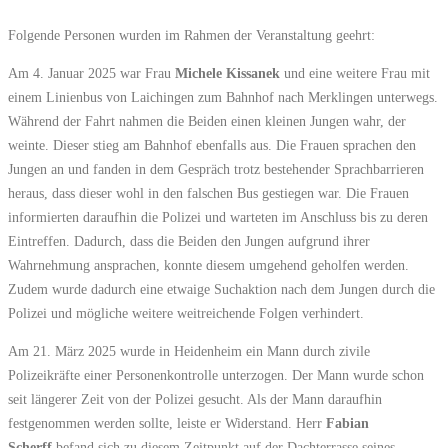
Folgende Personen wurden im Rahmen der Veranstaltung geehrt:
Am 4. Januar 2025 war Frau
Michele Kissanek
und eine weitere Frau mit
einem Linienbus von Laichingen zum Bahnhof nach Merklingen unterwegs.
Während der Fahrt nahmen die Beiden einen kleinen Jungen wahr, der
weinte. Dieser stieg am Bahnhof ebenfalls aus. Die Frauen sprachen den
Jungen an und fanden in dem Gespräch trotz bestehender Sprachbarrieren
heraus, dass dieser wohl in den falschen Bus gestiegen war. Die Frauen
informierten daraufhin die Polizei und warteten im Anschluss bis zu deren
Eintreffen. Dadurch, dass die Beiden den Jungen aufgrund ihrer
Wahrnehmung ansprachen, konnte diesem umgehend geholfen werden.
Zudem wurde dadurch eine etwaige Suchaktion nach dem Jungen durch die
Polizei und mögliche weitere weitreichende Folgen verhindert.
Am 21. März 2025 wurde in Heidenheim ein Mann durch zivile
Polizeikräfte einer Personenkontrolle unterzogen. Der Mann wurde schon
seit längerer Zeit von der Polizei gesucht. Als der Mann daraufhin
festgenommen werden sollte, leiste er Widerstand. Herr
Fabian
Scherff
befand sich zu diesem Zeitpunkt auf der Dachterrasse seines