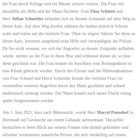
die Frau durch Schläge und ein Messer schwer verletzt. Die Frau rief
daraufhin um Hilfe und der Mann flüchtete. Frau
Elisa Schmid
und
Herr
Julian Schneider
befanden sich zu diesem Zeitpunkt auf dem Weg zu
ihrem Auto. Auf dem Weg dorthin nahmen die beiden plötzlich Schreie
wahr und trafen auf die verletzte Frau. Ohne zu zögern führten Sie diese zu
ihrem Auto, leitsteten umgehend erste Hilfe und verständigten die Polizei.
Da Sie nicht wussten, wo sich der Angreifer zu diesem Zeitpunkt aufhalten
würde, setzten sie die Frau in ihren Pkw und schlossen diesen ab, so dass
diese geschützt war. Die Frau konnte im Anschluss vom Rettungsdienst in
eine Klinik gebracht werden. Durch den Einsatz und die Hilfemaßnahmen
von Frau Schmid und Herrn Schneider konnte die verletzte Frau vor
eventuellen weiteren Angriffen durch den Mann geschützt und schnell
medizinisch versorgt werden. Der Mann konnte nach seiner Flucht wenig
später festgenommen werden.
Am 1. Juni 2025, kurz nach Mitternacht, wurde Herr
Marcel Penndorf
in
Dornstadt auf Geräusche aus einem Gebäude aufmerksam. Daraufhin
beobachtet er beim Blick aus seinem Fenster eine dunkel gekleidete und
offenbar vermummte männliche Person, die sich verdächtig auf einem