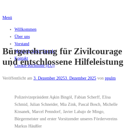
Zum
Inhalt
Menü
springen
Willkommen
Über uns
Vorstand
Bürgerehrung für Zivilcourage
Mitgliedschaft / Spende
Kontakt
und entschlossene Hilfeleistung
Cookie-Richtlinie (EU)
Veröffentlicht am
3. Dezember 2025
3. Dezember 2025
von
ppulm
Polizeivizepräsident Aşkin Bingöl, Fabian Scherff, Elisa
Schmid, Julian Schneider, Mia Zink, Pascal Bosch, Michelle
Kissanek, Marcel Penndorf, Javier Labajo de Mingo,
Bürgermeister und erster Vorsitzender unseres Fördervereins
Markus Häußler