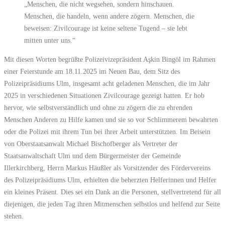
„Menschen, die nicht wegsehen, sondern hinschauen.
Menschen, die handeln, wenn andere zögern. Menschen, die
beweisen: Zivilcourage ist keine seltene Tugend – sie lebt
mitten unter uns.“
Mit diesen Worten begrüßte Polizeivizepräsident Aşkin Bingöl im Rahmen
einer Feierstunde am 18.11.2025 im Neuen Bau, dem Sitz des
Polizeipräsidiums Ulm, insgesamt acht geladenen Menschen, die im Jahr
2025 in verschiedenen Situationen Zivilcourage gezeigt hatten. Er hob
hervor, wie selbstverständlich und ohne zu zögern die zu ehrenden
Menschen Anderen zu Hilfe kamen und sie so vor Schlimmerem bewahrten
oder die Polizei mit ihrem Tun bei ihrer Arbeit unterstützten. Im Beisein
von Oberstaatsanwalt Michael Bischofberger als Vertreter der
Staatsanwaltschaft Ulm und dem Bürgermeister der Gemeinde
Illerkirchberg, Herrn Markus Häußler als Vorsitzender des Fördervereins
des Polizeipräsidiums Ulm, erhielten die beherzten Helferinnen und Helfer
ein kleines Präsent. Dies sei ein Dank an die Personen, stellvertretend für all
diejenigen, die jeden Tag ihren Mitmenschen selbstlos und helfend zur Seite
stehen.