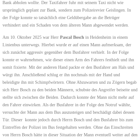
Bank abholen wollte. Der Taxifahrer fuhr mit seinem Taxi nicht wie
ursprünglich geplant zur Bank, sondern zum Polizeirevier Geislingen. In
der Folge konnte so tatsächlich eine Geldübergabe an die Betrüger
verhindert und ein Schaden von dem älteren Mann abgewendet werden.
Am 10. Oktober 2025 war Herr
Pascal Bosch
in Heidenheim in einem
Linienbus unterwegs. Hierbei wurde er auf einen Mann aufmerksam, der
sich zunächst aggressiv gegenüber dem Busfahrer verhielt. In der Folge
konnte er wahrnehmen, wie dieser einen Arm des Fahrers festhielt und ihn
somit fixierte. Mit der anderen Hand packte er den Busfahrer am Hals und
würgt ihn. Anschließend schlug er ihn nochmals mit der Hand und
beleidigte ihn mit Schimpfwörtern. Ohne Abzuwarten und zu Zögern begab
sich Herr Bosch zu den beiden Männern, schubste des Angreifer beiseite und
stellte sich zwischen die Beiden. Dadurch konnte der Mann nicht mehr auf
den Fahrer einwirken. Als der Busfahrer in der Folge den Notruf wählte,
versuchte der Mann aus dem Bus auszusteigen und beschädigt dabei dessen
Tür. Dieser konnte jedoch durch Herrn Bosch und den Busfahrer bis zum
Eintreffen der Polizei im Bus festgehalten werden. Ohne das Einschreiten
von Herrn Bosch hätte in dieser Situation der Mann eventuell weiter auf den